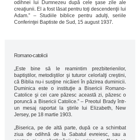
odihnei lui Dumnezeu după cele şase zile ale
creaţiunii. El a fost lăsat pentru toţi descendenţii lui
Adam.” – Studiile biblice pentru adulţi, seriile
Conferinţei Baptiste de Sud, 15 august 1937.
Romano-catolicii
„Este bine să le reamintim prezbiterienilor,
baptiştilor, metodiştilor şi tuturor celorlalţi creştini,
că Biblia nu-i susţine nicăieri în păzirea duminicii.
Duminica este o instituţie a Bisericii Romano-
Catolice şi cei care păzesc această zi, păzesc o
poruncă a Bisericii Catolice.” – Preotul Brady într-
un mesaj raportat la ştirile lui Elizabeth, New
Jersey, pe 18 martie 1903.
„Biserica, pe de altă parte, după ce a schimbat
ziua de odihnă de la Sabatul evreiesc, sau a