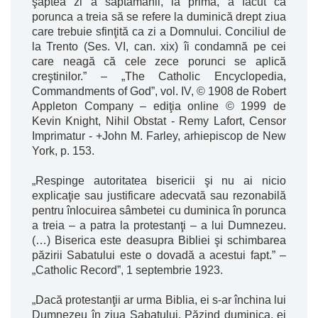
şaptea zi a săptămânii, la prima, a făcut ca
porunca a treia să se refere la duminică drept ziua
care trebuie sfinţită ca zi a Domnului. Conciliul de
la Trento (Ses. VI, can. xix) îi condamnă pe cei
care neagă că cele zece porunci se aplică
creştinilor.” – „The Catholic Encyclopedia,
Commandments of God”, vol. IV, © 1908 de Robert
Appleton Company – ediţia online © 1999 de
Kevin Knight, Nihil Obstat - Remy Lafort, Censor
Imprimatur - +John M. Farley, arhiepiscop de New
York, p. 153.
„Respinge autoritatea bisericii şi nu ai nicio
explicaţie sau justificare adecvată sau rezonabilă
pentru înlocuirea sâmbetei cu duminica în porunca
a treia – a patra la protestanţi – a lui Dumnezeu.
(…) Biserica este deasupra Bibliei şi schimbarea
păzirii Sabatului este o dovadă a acestui fapt.” –
„Catholic Record”, 1 septembrie 1923.
„Dacă protestanţii ar urma Biblia, ei s-ar închina lui
Dumnezeu în ziua Sabatului. Păzind duminica, ei