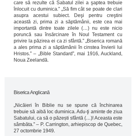
care să rezulte că Sabatul zilei a şaptea trebuie
înlocuit cu duminica.” „Să fim cât se poate de clari
asupra acestui subiect. Deşi pentru creştini
această zi, prima zi a săptămânii, este cea mai
importantă dintre toate zilele (…) nu este nicio
poruncă sau însărcinare în Noul Testament cu
privire la păzirea ei ca zi sfântă.” „Biserica romană
a ales prima zi a săptămânii în cinstea învierii lui
Hristos.” – „Bible Standard”, mai 1916, Auckland,
Noua Zeelandă.
Biserica Anglicană
„Nicăieri în Biblie nu se spune că închinarea
trebuie să aibă loc duminica. Adu-ţi aminte de ziua
Sabatului, ca să o păzești sfântă (…)! Aceasta este
sâmbăta.” – P. Carrington, arhiepiscop de Quebec,
27 octombrie 1949.