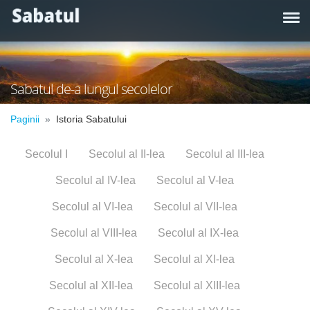
Sabatul de-a lungul secolelor
Paginii
Istoria Sabatului
Secolul I
Secolul al II-lea
Secolul al III-lea
Secolul al IV-lea
Secolul al V-lea
Secolul al VI-lea
Secolul al VII-lea
Secolul al VIII-lea
Secolul al IX-lea
Secolul al X-lea
Secolul al XI-lea
Secolul al XII-lea
Secolul al XIII-lea