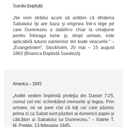
Suedia (baptiştii)
„Ne vom strădui acum să arătăm că sfințenia
Sabatului îşi are baza şi originea într-o lege pe
care Dumnezeu a stabilit-o chiar la creaţiune
pentru întreaga lume şi, drept urmare, este
aplicabilă tuturor oamenilor din toate veacurile.” –
„Evangelisten”, Stockholm, 20 mai – 15 august
1863 (Biserica Baptistă Suedeză)
America – 1845
„Astfel vedem împlinită profeţia din Daniel 7:25,
cornul cel mic schimbând vremurile şi legea. Prin
urmare, mi se pare clar că toţi cei care păzesc
prima zi ca Sabat sunt păzitori ai duminicii papei şi
călcători ai Sabatului lui Dumnezeu.” – fratele T.
M. Preble, 13 februarie 1845.