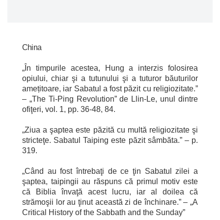
China
„În timpurile acestea, Hung a interzis folosirea
opiului, chiar şi a tutunului şi a tuturor băuturilor
amețitoare, iar Sabatul a fost păzit cu religiozitate.”
– „The Ti-Ping Revolution” de Llin-Le, unul dintre
ofiţeri, vol. 1, pp. 36-48, 84.
„Ziua a şaptea este păzită cu multă religiozitate şi
stricteţe. Sabatul Taiping este păzit sâmbăta.” – p.
319.
„Când au fost întrebaţi de ce ţin Sabatul zilei a
şaptea, taipingii au răspuns că primul motiv este
că Biblia învaţă acest lucru, iar al doilea că
strămoşii lor au ţinut această zi de închinare.” – „A
Critical History of the
Sabbath
and the
Sunday
”