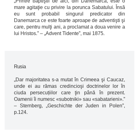
„Printre baptiştii de aici, din Danemarca, este o
mare agitaţie cu privire la porunca Sabatului. Însă
eu sunt probabil singurul predicator din
Danemarca ce este foarte aproape de adventişti şi
care, pentru mulţi ani, a proclamat a doua venire a
lui Hristos.” – „Advent Tidente”, mai 1875.
Rusia
„Dar majoritatea s-a mutat în Crimeea şi Caucaz,
unde ei au rămas credincioşi doctrinelor lor în
ciuda persecuțiilor care ţin până în prezent.
Oamenii îi numesc «subotniki» sau «sabatarieni».”
– Sternberg, „Geschichte der Juden in Polen”,
p.124.