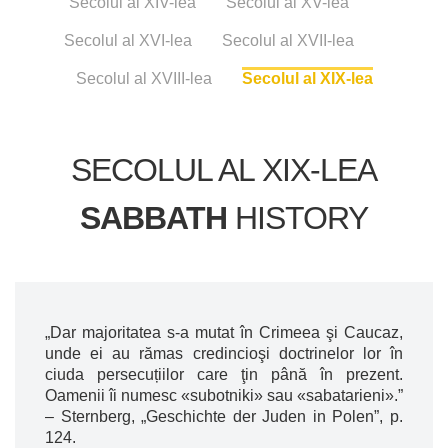
Secolul al XIV-lea
Secolul al XV-lea
Secolul al XVI-lea
Secolul al XVII-lea
Secolul al XVIII-lea
Secolul al XIX-lea
SECOLUL AL XIX-LEA
SABBATH
HISTORY
„Dar majoritatea s-a mutat în Crimeea şi Caucaz,
unde ei au rămas credincioşi doctrinelor lor în
ciuda persecuțiilor care ţin până în prezent.
Oamenii îi numesc «subotniki» sau «sabatarieni».”
– Sternberg, „Geschichte der Juden in Polen”, p.
124.