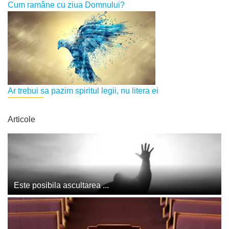
Cum ramâne cu ziua Domnului?
Ar trebui sa pazim spiritul legii, nu litera ei
Articole
Este posibila ascultarea ...