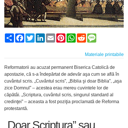
Share
Facebook
Twitter
LinkedIn
Email
Pinterest
WhatsApp
Reddit
Message
Materiale printabile
Reformatorii au acuzat permanent Biserica Catolică de
apostazie, că s-a îndepărtat de adevăr aşa cum se află în
cuvântul scris. „Cuvântul scris”, „Biblia şi doar Biblia”, „aşa
zice Domnul” – acestea erau mereu cuvintele lor de
căpătâi. „Scriptura, cuvântul scris, singurul standard al
credinţei” – aceasta a fost poziţia proclamată de Reforma
protestantă.
„Doar Scriptura” sau