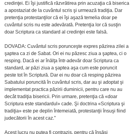
credinţei. Ei îşi justifică răzvrătirea prin acuzaţia că biserica
a apostaziat de la cuvântul scris şi urmează tradiţia. Dar
pretenţia protestanţilor că ei îşi aşază temelia doar pe
cuvântul scris nu este adevărată. Pretenţia lor că susţin
doar Scriptura ca standard al credinţei este falsă.
DOVADA: Cuvântul scris porunceşte expres păzirea zilei a
şaptea ca zi de Sabat. Ori ei nu păzesc ziua a şaptea, ci o
resping. Dacă ei ar înălţa într-adevăr doar Scriptura ca
standard, ar păzi ziua a şaptea aşa cum este poruncit
peste tot în Scriptură. Dar ei nu doar că resping păzirea
Sabatului poruncită în cuvântul scris, dar au şi adoptat şi
implementat practica păzirii duminicii, pentru care nu au
decât tradiţia bisericii. Prin urmare, pretenţia că «doar
Scriptura este standardul» cade. Şi doctrina «Scriptura şi
tradiţia» este pe deplin întemeiată, protestanţii însuşi fiind
judecătorii în acest caz.”
Acest lucru nu putea fi contrazis, pentru că însăşi