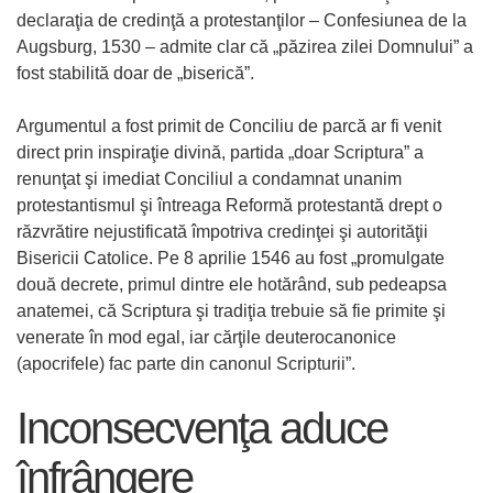
declaraţia de credinţă a protestanţilor – Confesiunea de la
Augsburg, 1530 – admite clar că „păzirea zilei Domnului” a
fost stabilită doar de „biserică”.
Argumentul a fost primit de Conciliu de parcă ar fi venit
direct prin inspiraţie divină, partida „doar Scriptura” a
renunţat şi imediat Conciliul a condamnat unanim
protestantismul şi întreaga Reformă protestantă drept o
răzvrătire nejustificată împotriva credinţei şi autorităţii
Bisericii Catolice. Pe 8 aprilie 1546 au fost „promulgate
două decrete, primul dintre ele hotărând, sub pedeapsa
anatemei, că Scriptura şi tradiţia trebuie să fie primite şi
venerate în mod egal, iar cărţile deuterocanonice
(apocrifele) fac parte din canonul Scripturii”.
Inconsecvenţa aduce
înfrângere