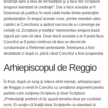
tendinţă spre a lăsa de tot tradiţiile şi a face din Scriptură
singurul standard al credinţei”. Dar a face aceasta ar fi
însemnat să justifice în mod vădit multe dintre pretenţiile
protestanţilor. În timpul acestei crize, printre membrii ultra-
catolici ai Conciliului a apărut sarcina de a-i convinge pe
ceilalţi că „Scriptura şi tradiţia” reprezentau singura bază
sigură pe care să stea. Doar dacă aceasta s-ar fi putut face,
Conciliul ar fi putut continua să dea un decret de
condamnare a Reformei protestante. Întrebarea a fost
dezbătută zi după zi, până când Conciliul a fost suspendat.
Arhiepiscopul de Reggio
În final, după un lung şi intens efort mental, arhiepiscopul
de Reggio a venit în Conciliu cu următorul argument pentru
partida care susţinea Scriptura şi doar Scriptura:
„Protestanţii pretind că îşi aşază temelia doar pe cuvântul
scris. Ei susţin că înalţă doar Scripturile ca standard al