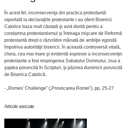
În acest fel, inconsecvenţa din practica protestantă
raportată la declaraţiile protestante i-au oferit Bisericii
Catolice baza mult căutată şi avid dorită pentru a
condamna protestantismul şi întreaga mişcare de Reformă
protestantă drept o răzvrătire mânată de ambiţie egoistă
împotriva autorităţii bisericii. În această controversă vitală,
cheia, cea mai mare şi evidentă expresie a inconsecvenţei
protestante a fost respingerea Sabatului Domnului, ziua a
şaptea poruncită în Scripturi, şi păzirea duminicii poruncită
de Biserica Catolică.
- „Romes' Challenge” („Provocarea Romei”), pp. 25-27
Articole asociate