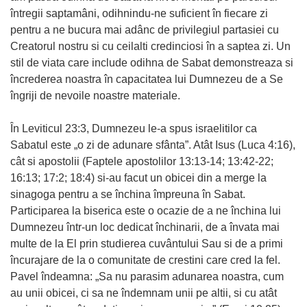
întregii saptamâni, odihnindu-ne suficient în fiecare zi
pentru a ne bucura mai adânc de privilegiul partasiei cu
Creatorul nostru si cu ceilalti credinciosi în a saptea zi. Un
stil de viata care include odihna de Sabat demonstreaza si
încrederea noastra în capacitatea lui Dumnezeu de a Se
îngriji de nevoile noastre materiale.
În Leviticul 23:3, Dumnezeu le-a spus israelitilor ca
Sabatul este „o zi de adunare sfânta”. Atât Isus (Luca 4:16),
cât si apostolii (Faptele apostolilor 13:13-14; 13:42-22;
16:13; 17:2; 18:4) si-au facut un obicei din a merge la
sinagoga pentru a se închina împreuna în Sabat.
Participarea la biserica este o ocazie de a ne închina lui
Dumnezeu într-un loc dedicat închinarii, de a învata mai
multe de la El prin studierea cuvântului Sau si de a primi
încurajare de la o comunitate de crestini care cred la fel.
Pavel îndeamna: „Sa nu parasim adunarea noastra, cum
au unii obicei, ci sa ne îndemnam unii pe altii, si cu atât