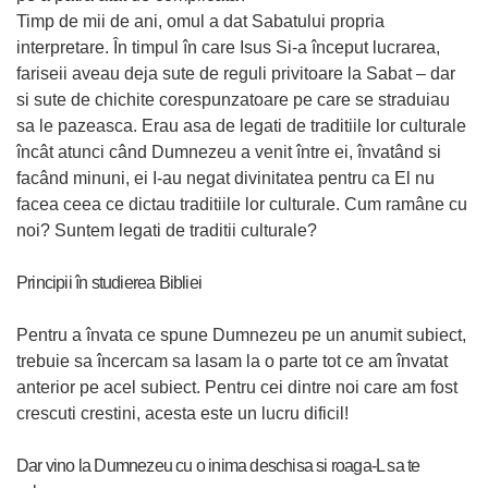
Timp de mii de ani, omul a dat Sabatului propria
interpretare. În timpul în care Isus Si-a început lucrarea,
fariseii aveau deja sute de reguli privitoare la Sabat – dar
si sute de chichite corespunzatoare pe care se straduiau
sa le pazeasca. Erau asa de legati de traditiile lor culturale
încât atunci când Dumnezeu a venit între ei, învatând si
facând minuni, ei I-au negat divinitatea pentru ca El nu
facea ceea ce dictau traditiile lor culturale. Cum ramâne cu
noi? Suntem legati de traditii culturale?
Principii în studierea Bibliei
Pentru a învata ce spune Dumnezeu pe un anumit subiect,
trebuie sa încercam sa lasam la o parte tot ce am învatat
anterior pe acel subiect. Pentru cei dintre noi care am fost
crescuti crestini, acesta este un lucru dificil!
Dar vino la Dumnezeu cu o inima deschisa si roaga-L sa te