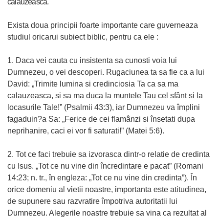
calauzeasca.
Exista doua principii foarte importante care guverneaza
studiul oricarui subiect biblic, pentru ca ele :
1. Daca vei cauta cu insistenta sa cunosti voia lui
Dumnezeu, o vei descoperi. Rugaciunea ta sa fie ca a lui
David: „Trimite lumina si credinciosia Ta ca sa ma
calauzeasca, si sa ma duca la muntele Tau cel sfânt si la
locasurile Tale!” (Psalmii 43:3), iar Dumnezeu va împlini
fagaduin?a Sa: „Ferice de cei flamânzi si însetati dupa
neprihanire, caci ei vor fi saturati!” (Matei 5:6).
2. Tot ce faci trebuie sa izvorasca dintr-o relatie de credinta
cu Isus. „Tot ce nu vine din încredintare e pacat” (Romani
14:23; n. tr., în engleza: „Tot ce nu vine din credinta”). În
orice domeniu al vietii noastre, importanta este atitudinea,
de supunere sau razvratire împotriva autoritatii lui
Dumnezeu. Alegerile noastre trebuie sa vina ca rezultat al