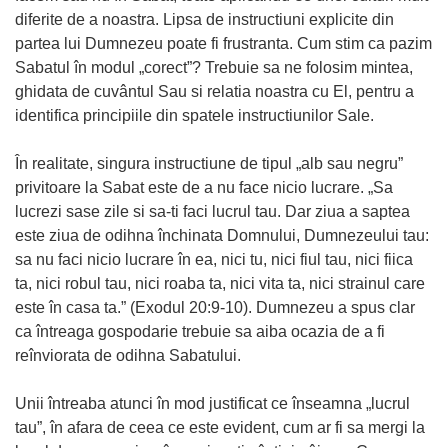
diferite de a noastra. Lipsa de instructiuni explicite din
partea lui Dumnezeu poate fi frustranta. Cum stim ca pazim
Sabatul în modul „corect”? Trebuie sa ne folosim mintea,
ghidata de cuvântul Sau si relatia noastra cu El, pentru a
identifica principiile din spatele instructiunilor Sale.
În realitate, singura instructiune de tipul „alb sau negru”
privitoare la Sabat este de a nu face nicio lucrare. „Sa
lucrezi sase zile si sa-ti faci lucrul tau. Dar ziua a saptea
este ziua de odihna închinata Domnului, Dumnezeului tau:
sa nu faci nicio lucrare în ea, nici tu, nici fiul tau, nici fiica
ta, nici robul tau, nici roaba ta, nici vita ta, nici strainul care
este în casa ta.” (Exodul 20:9-10). Dumnezeu a spus clar
ca întreaga gospodarie trebuie sa aiba ocazia de a fi
reînviorata de odihna Sabatului.
Unii întreaba atunci în mod justificat ce înseamna „lucrul
tau”, în afara de ceea ce este evident, cum ar fi sa mergi la