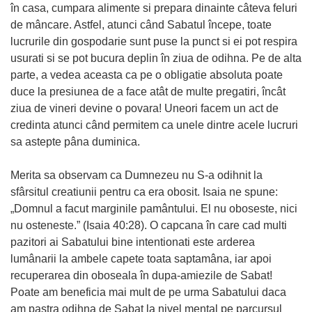
în casa, cumpara alimente si prepara dinainte câteva feluri
de mâncare. Astfel, atunci când Sabatul începe, toate
lucrurile din gospodarie sunt puse la punct si ei pot respira
usurati si se pot bucura deplin în ziua de odihna. Pe de alta
parte, a vedea aceasta ca pe o obligatie absoluta poate
duce la presiunea de a face atât de multe pregatiri, încât
ziua de vineri devine o povara! Uneori facem un act de
credinta atunci când permitem ca unele dintre acele lucruri
sa astepte pâna duminica.
Merita sa observam ca Dumnezeu nu S-a odihnit la
sfârsitul creatiunii pentru ca era obosit. Isaia ne spune:
„Domnul a facut marginile pamântului. El nu oboseste, nici
nu osteneste.” (Isaia 40:28). O capcana în care cad multi
pazitori ai Sabatului bine intentionati este arderea
lumânarii la ambele capete toata saptamâna, iar apoi
recuperarea din oboseala în dupa-amiezile de Sabat!
Poate am beneficia mai mult de pe urma Sabatului daca
am pastra odihna de Sabat la nivel mental pe parcursul