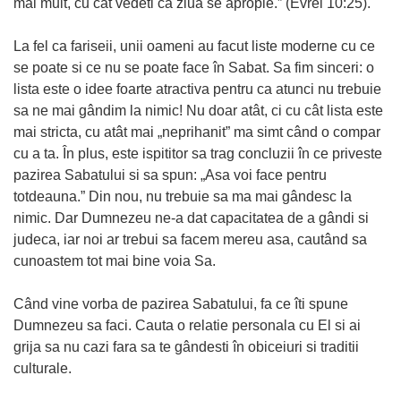
mai mult, cu cât vedeti ca ziua se apropie.” (Evrei 10:25).
La fel ca fariseii, unii oameni au facut liste moderne cu ce
se poate si ce nu se poate face în Sabat. Sa fim sinceri: o
lista este o idee foarte atractiva pentru ca atunci nu trebuie
sa ne mai gândim la nimic! Nu doar atât, ci cu cât lista este
mai stricta, cu atât mai „neprihanit” ma simt când o compar
cu a ta. În plus, este ispititor sa trag concluzii în ce priveste
pazirea Sabatului si sa spun: „Asa voi face pentru
totdeauna.” Din nou, nu trebuie sa ma mai gândesc la
nimic. Dar Dumnezeu ne-a dat capacitatea de a gândi si
judeca, iar noi ar trebui sa facem mereu asa, cautând sa
cunoastem tot mai bine voia Sa.
Când vine vorba de pazirea Sabatului, fa ce îti spune
Dumnezeu sa faci. Cauta o relatie personala cu El si ai
grija sa nu cazi fara sa te gândesti în obiceiuri si traditii
culturale.