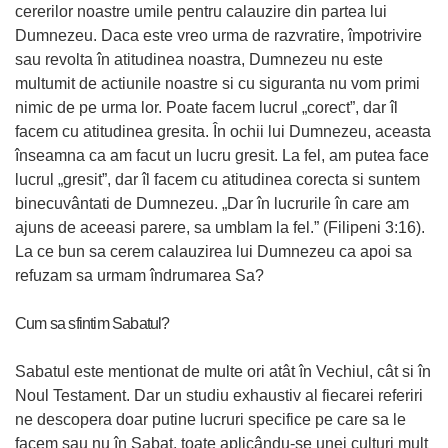
cererilor noastre umile pentru calauzire din partea lui
Dumnezeu. Daca este vreo urma de razvratire, împotrivire
sau revolta în atitudinea noastra, Dumnezeu nu este
multumit de actiunile noastre si cu siguranta nu vom primi
nimic de pe urma lor. Poate facem lucrul „corect”, dar îl
facem cu atitudinea gresita. În ochii lui Dumnezeu, aceasta
înseamna ca am facut un lucru gresit. La fel, am putea face
lucrul „gresit”, dar îl facem cu atitudinea corecta si suntem
binecuvântati de Dumnezeu. „Dar în lucrurile în care am
ajuns de aceeasi parere, sa umblam la fel.” (Filipeni 3:16).
La ce bun sa cerem calauzirea lui Dumnezeu ca apoi sa
refuzam sa urmam îndrumarea Sa?
Cum sa sfintim Sabatul?
Sabatul este mentionat de multe ori atât în Vechiul, cât si în
Noul Testament. Dar un studiu exhaustiv al fiecarei referiri
ne descopera doar putine lucruri specifice pe care sa le
facem sau nu în Sabat, toate aplicându-se unei culturi mult