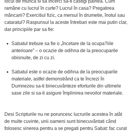
locul de munca si sa încerci sa-ti câstigi pâinea. Cum
ramâne cu lucrul în curte? Lucrul în casa? Pregatirea
mâncarii? Exercitiul fizic, ca mersul în drumetie, înotul sau
cataratul? Raspunsul la aceste întrebari este mai putin clar,
dar principiile par sa fie:
Sabatul trebuie sa fie o „încetare de la ocupa?iile
anterioare” – o ocazie de odihna de la preocuparile
obisnuite, de zi cu zi.
Sabatul este o ocazie de odihna de la preocuparile
materiale, astfel demonstrând ca te încrezi în
Dumnezeu sa-ti binecuvânteze eforturile din ultimele
sase zile si sa-ti asigure împlinirea nevoilor materiale.
Desi Scripturile nu ne poruncesc lucrurile acestea în atât
de multe cuvinte, unii oameni sunt binecuvântati când
folosesc vinerea pentru a se pregati pentru Sabat: fac curat