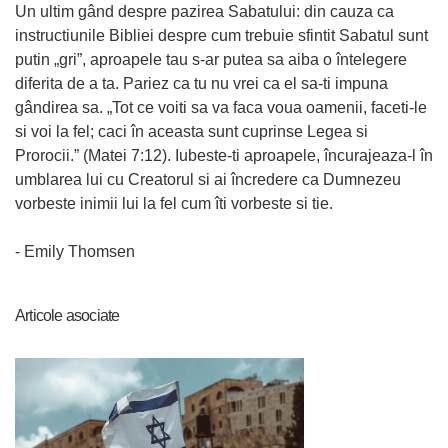
Un ultim gând despre pazirea Sabatului: din cauza ca
instructiunile Bibliei despre cum trebuie sfintit Sabatul sunt
putin „gri”, aproapele tau s-ar putea sa aiba o întelegere
diferita de a ta. Pariez ca tu nu vrei ca el sa-ti impuna
gândirea sa. „Tot ce voiti sa va faca voua oamenii, faceti-le
si voi la fel; caci în aceasta sunt cuprinse Legea si
Prorocii.” (Matei 7:12). Iubeste-ti aproapele, încurajeaza-l în
umblarea lui cu Creatorul si ai încredere ca Dumnezeu
vorbeste inimii lui la fel cum îti vorbeste si tie.
- Emily Thomsen
Articole asociate